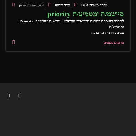
jobs@3base.co.il
פתח תקווה
מספר משרה: 1408
priority מיישמ/ת ומטמיע/ת
! Priority לחברה העוסקת בתחום הבריאותי והרפואי – דרוש/ה מיישמ/ת
ומטמיע/ת
סביבה חרדית מותאמת
פרטים נוספים